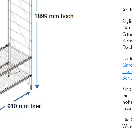
Arti
Styl
Der 
Gitt
Komb
Dach
Opti
Gard
Elem
Seri
Kind
eing
höh
lass
Die 
Wuns