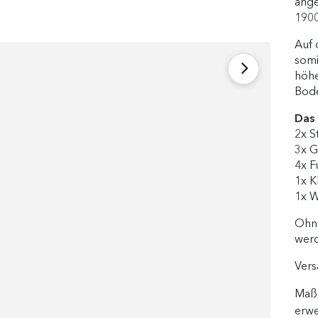
ange
190
Auf 
somi
höhe
Bode
Das 
2x S
3x G
4x F
1x K
1x W
Ohne
werd
Vers
Maße
erwe