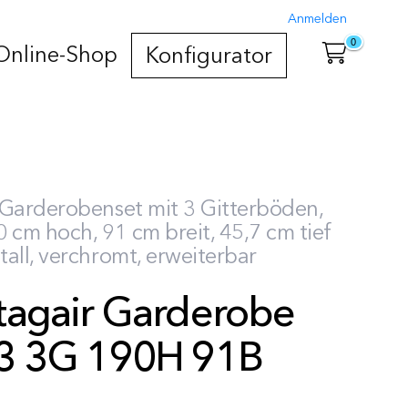
Anmelden
0
Online-Shop
Konfigurator
 Garderobenset mit 3 Gitterböden,
 cm hoch, 91 cm breit, 45,7 cm tief
all, verchromt, erweiterbar
tagair Garderobe
3 3G 190H 91B