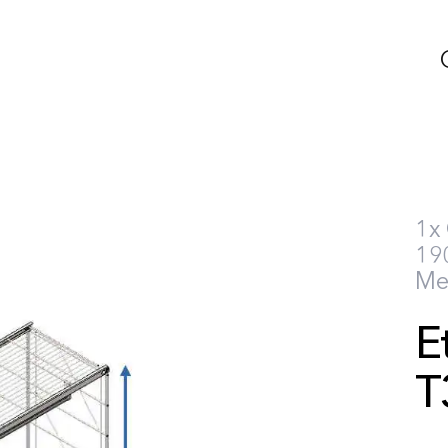
1x
190
Met
E
T