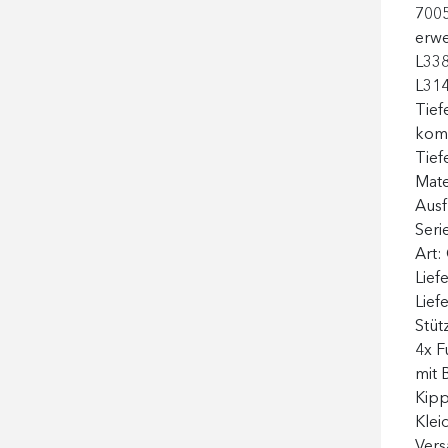
7005
erwe
L338
L314
Tief
komb
Tief
Mate
Aus
Seri
Art:
Lief
Lief
Stüt
4x F
mit 
Kipp
Klei
Ver