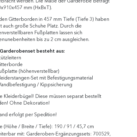
bracht werden. Die Maße der Garderobe beträgt
0x910x457 mm (HxBxT).
den Gitterborden in 457 mm Tiefe (Tiefe 3) haben
t auch große Schuhe Platz. Durch die
nverstellbaren Fußplatten lassen sich
nunebenheiten bis zu 2 cm ausgleichen.
Garderobenset besteht aus:
tützleitern
itterborde
ußplatte (höhenverstellbar)
leiderstangen-Set mit Befestigungsmaterial
andbefestigung / Kippsicherung
 Kleiderbügel! Diese müssen separat bestellt
en! Ohne Dekoration!
and erfolgt per Spedition!
 (Höhe / Breite / Tiefe):
190 / 91 / 45,7 cm
iterbar mit:
Garderoben-Ergänzungssets: 700529,