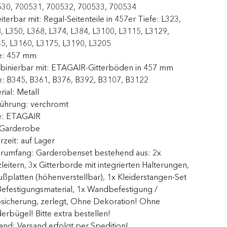
30, 700531, 700532, 700533, 700534
iterbar mit:
Regal-Seitenteile in 457er Tiefe: L323,
, L350, L368, L374, L384, L3100, L3115, L3129,
5, L3160, L3175, L3190, L3205
e:
457 mm
inierbar mit:
ETAGAIR-Gitterböden in 457 mm
e: B345, B361, B376, B392, B3107, B3122
rial:
Metall
führung:
verchromt
e:
ETAGAIR
Garderobe
erzeit:
auf Lager
erumfang:
Garderobenset bestehend aus: 2x
zleitern, 3x Gitterborde mit integrierten Halterungen,
ußplatten (höhenverstellbar), 1x Kleiderstangen-Set
Befestigungsmaterial, 1x Wandbefestigung /
sicherung , zerlegt, Ohne Dekoration! Ohne
derbügel! Bitte extra bestellen!
sand:
Versand erfolgt per Spedition!