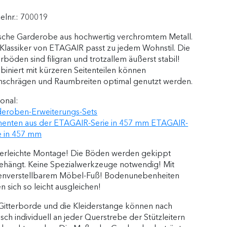
kelnr.:
700019
ische Garderobe aus hochwertig verchromtem Metall.
Klassiker von ETAGAIR passt zu jedem Wohnstil. Die
erböden sind filigran und trotzallem äußerst stabil!
iniert mit kürzeren Seitenteilen können
schrägen und Raumbreiten optimal genutzt werden.
onal:
eroben-Erweiterungs-Sets
enten aus der ETAGAIR-Serie in 457 mm
ETAGAIR-
e in 457 mm
erleichte Montage! Die Böden werden gekippt
ehängt. Keine Spezialwerkzeuge notwendig! Mit
enverstellbarem Möbel-Fuß! Bodenunebenheiten
en sich so leicht ausgleichen!
Gitterborde und die Kleiderstange können nach
ch individuell an jeder Querstrebe der Stützleitern