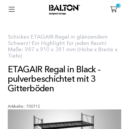
0
Schickes ETAGAIR-Regal in glänzendem
Schwarz! Ein Highlight für jeden Raum!
Maße: 987 x 910 x 381 mm (Höhe x Breite x
Tiefe)
ETAGAIR Regal in Black -
pulverbeschichtet mit 3
Gitterböden
Artikelnr.:
700712