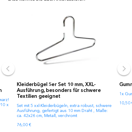
Kleiderbügel 5er Set 10 mm, XXL-
Gumm
n
Ausführung, besonders für schwere
1x Gu
Textilien geeignet
warz!
10,50 
910 x
Set mit 5 xxl-Kleiderbügeln, extra robust, schwere
Ausführung, gefertigt aus 10 mm Draht , Maße:
ca. 42x26 cm, Metall, verchromt
76,00 €