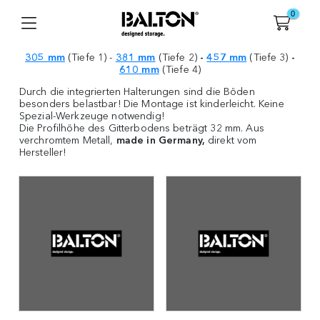
0
305 mm
(Tiefe 1) -
381 mm
(Tiefe 2)
-
457 mm
(Tiefe 3)
-
610 mm
(Tiefe 4)
Durch die integrierten Halterungen sind die Böden
besonders belastbar! Die Montage ist kinderleicht. Keine
Spezial-Werkzeuge notwendig!
Die Profilhöhe des Gitterbodens beträgt 32 mm. Aus
verchromtem Metall,
made in Germany,
direkt vom
Hersteller!