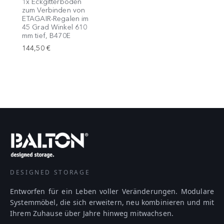
1x Eckgitterboden
zum Verbinden von
ETAGAIR-Regalen im
45 Grad Winkel 610
mm tief, B470E
144,50 €
DESIGNED STORAGE
Entworfen für ein Leben voller Veränderungen. Modulare
Systemmöbel, die sich erweitern, neu kombinieren und mit
Ihrem Zuhause über Jahre hinweg mitwachsen.