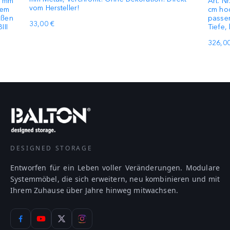
5 mm
Art. N
vom Hersteller!
dem
cm hoc
eßen
passen
33,00 €
III
Tiefe,
326,00
DESIGNED STORAGE
Entworfen für ein Leben voller Veränderungen. Modulare
Systemmöbel, die sich erweitern, neu kombinieren und mit
Ihrem Zuhause über Jahre hinweg mitwachsen.