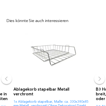
Dies könnte Sie auch interessieren
Ablagekorb stapelbar Metall
B3 Ho
e in
verchromt
breit
iten
oder 
1x Ablagekorb stapelbar, Maße: ca. 330x380x85
mm Metall, verchromt! Ohne Dekoration! Direkt