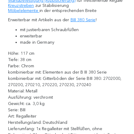
Wandbefestigung (Kippsicherung)
für freistehende Regale
Kreuzstreben
zur Stabilisierung
Möbelelemente
in der entsprechenden Breite
Erweiterbar mit Artikeln aus der
BIII 380 Serie
!
mit justierbaren Schraubfüßen
erweiterbar
made in Germany
Höhe:
117 cm
Tiefe:
38 cm
Farbe:
Chrom
kombinierbar mit:
Elementen aus der B III 380 Serie
kombinierbar mit: Gitterböden der Serie BIII 380: 2702000,
270200, 270210, 270220, 270230, 270240
Material:
Metall
Ausführung:
verchromt
Gewicht:
ca. 3,0 kg
Serie:
BIII
Art:
Regalleiter
Herstellungsland:
Deutschland
Lieferumfang:
1x Regalleiter mit Stellfüßen, ohne