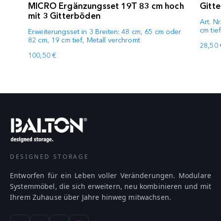
MICRO Ergänzungsset 19T 83 cm hoch
Gitt
mit 3 Gitterböden
Art. N
cm tie
Erweiterungsset in 3 Breiten: 48 cm, 65 cm oder
82 cm, 19 cm tief, Metall verchromt
28,50 
100,50 €
DESIGNED STORAGE
Entworfen für ein Leben voller Veränderungen. Modulare
Systemmöbel, die sich erweitern, neu kombinieren und mit
Ihrem Zuhause über Jahre hinweg mitwachsen.