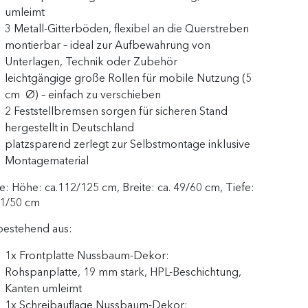
umleimt
3 Metall-Gitterböden, flexibel an die Querstreben
montierbar – ideal zur Aufbewahrung von
Unterlagen, Technik oder Zubehör
leichtgängige große Rollen für mobile Nutzung (5
cm Ø) – einfach zu verschieben
2 Feststellbremsen sorgen für sicheren Stand
hergestellt in Deutschland
platzsparend zerlegt zur Selbstmontage inklusive
Montagematerial
: Höhe: ca.112/125 cm, Breite: ca. 49/60 cm, Tiefe:
41/50 cm
bestehend aus:
1x Frontplatte Nussbaum-Dekor:
Rohspanplatte, 19 mm stark, HPL-Beschichtung,
Kanten umleimt
1x Schreibauflage Nussbaum-Dekor: