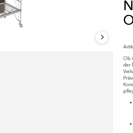
N
O
Arti
Ob i
der
Viel
Präs
Kons
pfle