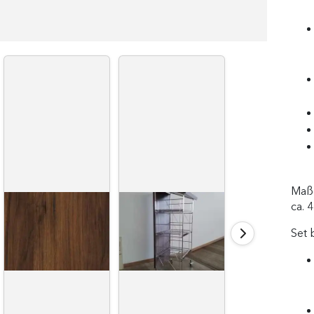
Maße
ca. 
Set 