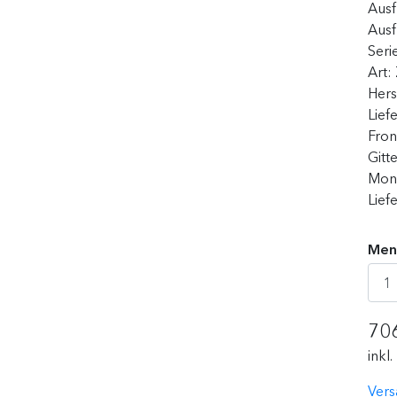
Ausf
Ausf
Seri
Art:
Hers
Lief
Fron
Gitt
Mont
Lief
Men
70
inkl
Vers