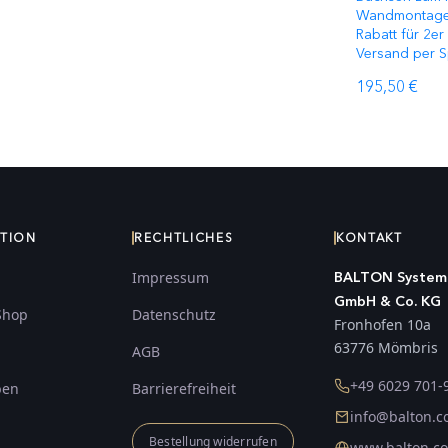
Wandmontage 
Rabatt für 2er
Versand per S
195,50 €
ATION
RECHTLICHES
KONTAKT
Impressum
BALTON System
GmbH & Co. KG
Shop
Datenschutz
Fronhofen 10a
63776 Mömbris
AGB
+49 6029 701-
ben
Barrierefreiheit
info@balton.
Bestellung widerrufen
www.balton.c