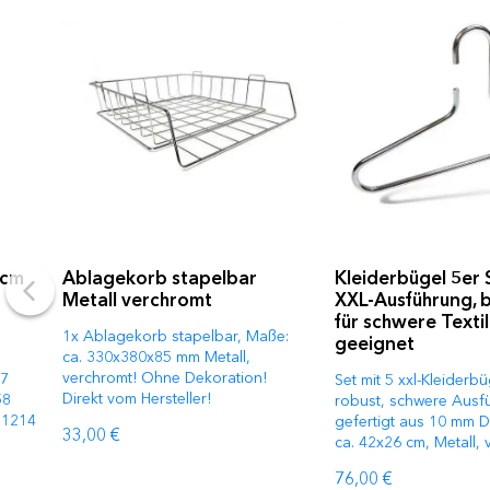
 cm
Ablagekorb stapelbar
Kleiderbügel 5er 
Metall verchromt
XXL-Ausführung, 
für schwere Textil
1x Ablagekorb stapelbar, Maße:
geeignet
ca. 330x380x85 mm Metall,
verchromt! Ohne Dekoration!
57
Set mit 5 xxl-Kleiderbü
Direkt vom Hersteller!
58
robust, schwere Ausf
 1214
gefertigt aus 10 mm D
33,00 €
ca. 42x26 cm, Metall,
76,00 €