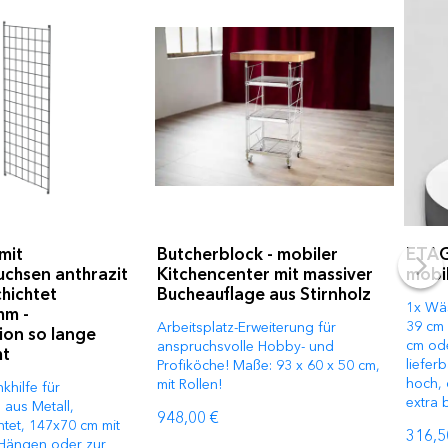
mit
Butcherblock - mobiler
ETAG
chsen anthrazit
Kitchencenter mit massiver
mobil
hichtet
Bucheauflage aus Stirnholz
1x Wäs
mm -
39 cm 
Arbeitsplatz-Erweiterung für
ion so lange
cm ode
anspruchsvolle Hobby- und
ht
lieferb
Profiköche! Maße: 93 x 60 x 50 cm,
hoch, 
mit Rollen!
khilfe für
extra 
 aus Metall,
948,00 €
htet, 147x70 cm mit
316,5
Hängen oder zur