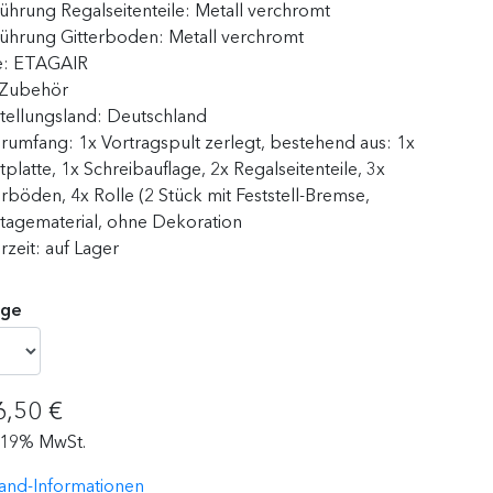
ührung Regalseitenteile:
Metall verchromt
ührung Gitterboden:
Metall verchromt
e:
ETAGAIR
Zubehör
tellungsland:
Deutschland
erumfang:
1x Vortragspult zerlegt, bestehend aus: 1x
tplatte, 1x Schreibauflage, 2x Regalseitenteile, 3x
erböden, 4x Rolle (2 Stück mit Feststell-Bremse,
agematerial, ohne Dekoration
erzeit:
auf Lager
ge
6,50 €
. 19% MwSt.
and-Informationen