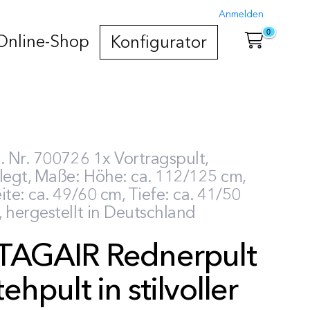
Anmelden
0
Online-Shop
Konfigurator
. Nr. 700726 1x Vortragspult,
legt, Maße: Höhe: ca. 112/125 cm,
ite: ca. 49/60 cm, Tiefe: ca. 41/50
 hergestellt in Deutschland
TAGAIR Rednerpult
tehpult in stilvoller