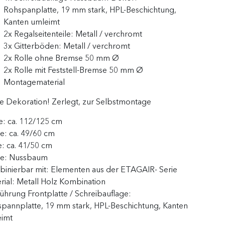
Rohspanplatte, 19 mm stark, HPL-Beschichtung,
Kanten umleimt
2x Regalseitenteile: Metall / verchromt
3x Gitterböden: Metall / verchromt
2x Rolle ohne Bremse 50 mm Ø
2x Rolle mit Feststell-Bremse 50 mm Ø
Montagematerial
 Dekoration! Zerlegt, zur Selbstmontage
e:
ca. 112/125 cm
te:
ca. 49/60 cm
e:
ca. 41/50 cm
be:
Nussbaum
inierbar mit:
Elementen aus der ETAGAIR- Serie
rial:
Metall Holz Kombination
ührung Frontplatte / Schreibauflage:
pannplatte, 19 mm stark, HPL-Beschichtung, Kanten
eimt