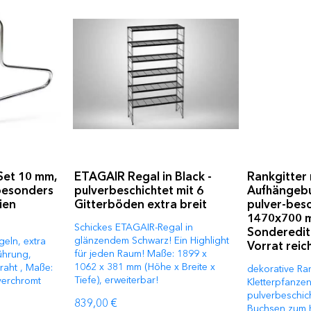
Set 10 mm,
ETAGAIR Regal in Black -
Rankgitter 
besonders
pulverbeschichtet mit 6
Aufhängebu
ien
Gitterböden extra breit
pulver-besc
1470x700 
Schickes ETAGAIR-Regal in
Sonderedit
glänzendem Schwarz! Ein Highlight
geln, extra
Vorrat reic
für jeden Raum! Maße: 1899 x
ührung,
1062 x 381 mm (Höhe x Breite x
raht , Maße:
dekorative Ran
Tiefe), erweiterbar!
 verchromt
Kletterpfanzen
pulverbeschic
839,00 €
Buchsen zum 