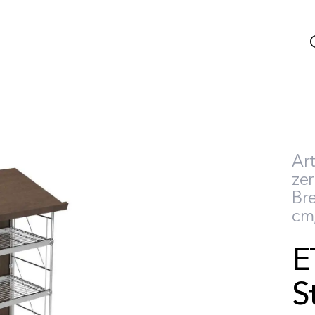
Art
zer
Bre
cm,
E
S