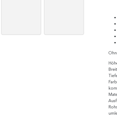
Ohne
Höh
Brei
Tief
Far
komb
Mate
Ausf
Rohs
uml