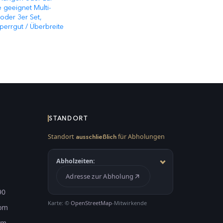
geeignet Multi-
 oder 3er Set,
perrgut / Überbreite
STANDORT
Standort
für Abholungen
ausschließlich
Abholzeiten:
Adresse zur Abholung
90
Karte: ©
OpenStreetMap
-Mitwirkende
com
om