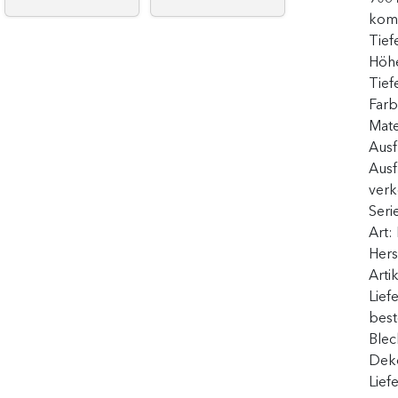
kom
Tief
Höh
Tief
Far
Mate
Ausf
Aus
ver
Seri
Art:
Hers
Arti
Lief
best
Blec
Deko
Lief