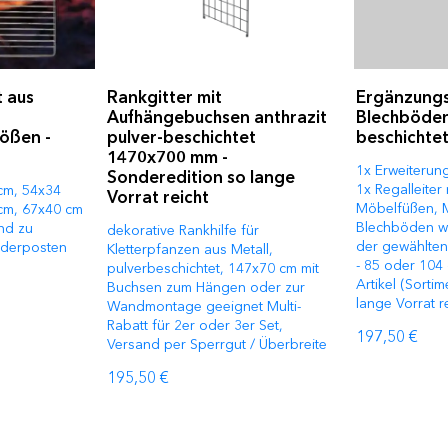
t aus
Rankgitter mit
Ergänzungs
Aufhängebuchsen anthrazit
Blechböde
ößen -
pulver-beschichtet
beschichte
1470x700 mm -
1x Erweiterun
Sonderedition so lange
1x Regalleiter 
 cm, 54x34
Vorrat reicht
Möbelfüßen, M
cm, 67x40 cm
Blechböden we
nd zu
dekorative Rankhilfe für
der gewählten
onderposten
Kletterpfanzen aus Metall,
- 85 oder 104 
pulverbeschichtet, 147x70 cm mit
Artikel (Sorti
Buchsen zum Hängen oder zur
lange Vorrat r
Wandmontage geeignet Multi-
Rabatt für 2er oder 3er Set,
197,50 €
Versand per Sperrgut / Überbreite
195,50 €