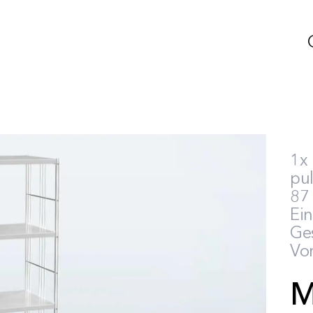
1x 
pul
87 
Ei
Ges
Vor
M