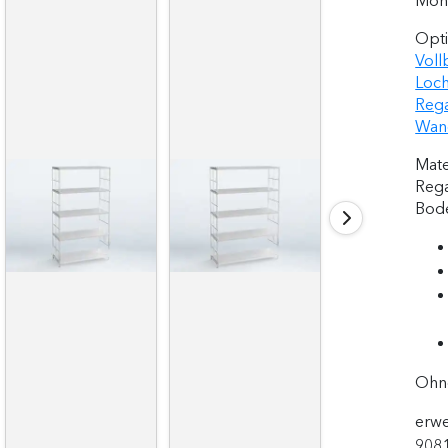
Mont
Opti
Voll
Loch
Rega
Wand
Mate
Rega
Bode
Ohne
erwe
9081