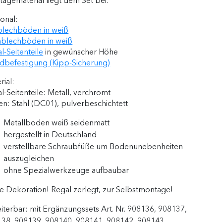
agematerial liegt dem Set bei.
onal:
blechböden in weiß
blechböden in weiß
l-Seitenteile
in gewünscher Höhe
befestigung (Kipp-Sicherung)
rial:
l-Seitenteile: Metall, verchromt
n: Stahl (DC01), pulverbeschichtett
Metallboden weiß seidenmatt
hergestellt in Deutschland
verstellbare Schraubfüße um Bodenunebenheiten
auszugleichen
ohne Spezialwerkzeuge aufbaubar
 Dekoration! Regal zerlegt, zur Selbstmontage!
iterbar:
mit Ergänzungssets Art. Nr. 908136, 908137,
38, 908139, 908140, 908141, 908142, 908143