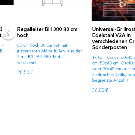
ß
Regalleiter BIII 380 80 cm
Universal-Grillros
8 cm
hoch
Edelstahl V2A in
verschiedenen Gr
l-
80 cm hoch 38 cm tief, mit
Sonderposten
III
justierbaren Möbelfüßen, aus der
Serie B3 - BIII 380, Metall,
1x Grillrost ca. 60x45
verchromt
cm, 50x40 cm, 60x40 
oder 30x45 cm passe
28,50 €
zahlreichen Grills, S
begrenzte Anzahl!
38,00 €