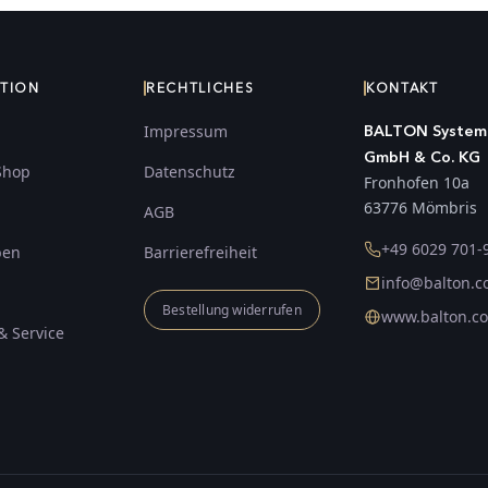
ATION
RECHTLICHES
KONTAKT
Impressum
BALTON System
GmbH & Co. KG
Shop
Datenschutz
Fronhofen 10a
63776 Mömbris
AGB
+49 6029 701-
ben
Barrierefreiheit
info@balton.
Bestellung widerrufen
www.balton.c
& Service