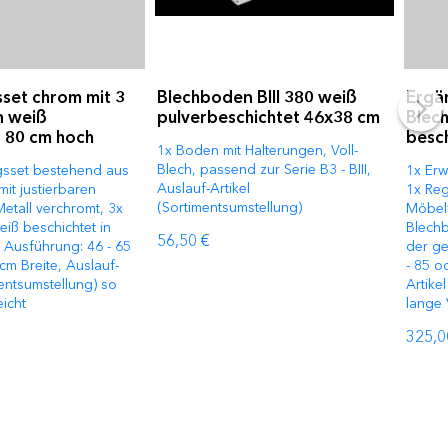
set chrom mit 3
Blechboden BIII 380 weiß
Ergä
n weiß
pulverbeschichtet 46x38 cm
Blec
t 80 cm hoch
besc
1x Boden mit Halterungen, Voll-
Blech, passend zur Serie B3 - BIII,
gsset bestehend aus
1x Erw
Auslauf-Artikel
mit justierbaren
1x Reg
(Sortimentsumstellung)
etall verchromt, 3x
Möbelf
iß beschichtet in
Blechb
56,50 €
 Ausführung: 46 - 65
der ge
cm Breite, Auslauf-
- 85 o
mentsumstellung) so
Artike
eicht
lange 
325,0