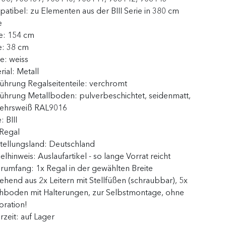
patibel:
zu Elementen aus der BIII Serie in 380 cm
e
e:
154 cm
e:
38 cm
be:
weiss
rial:
Metall
ührung Regalseitenteile:
verchromt
führung Metallboden:
pulverbeschichtet, seidenmatt,
kehrsweiß RAL9016
e:
BIII
Regal
tellungsland:
Deutschland
kelhinweis:
Auslaufartikel - so lange Vorrat reicht
erumfang:
1x Regal in der gewählten Breite
ehend aus 2x Leitern mit Stellfüßen (schraubbar), 5x
hboden mit Halterungen, zur Selbstmontage, ohne
ration!
erzeit:
auf Lager