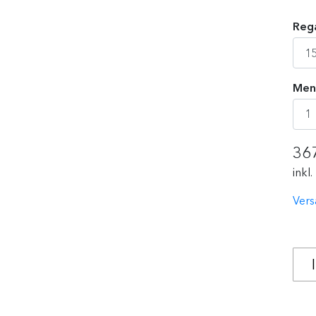
Rega
Men
36
inkl
Vers