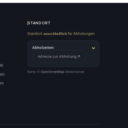
STANDORT
Standort
für Abholungen
ausschließlich
Abholzeiten:
Adresse zur Abholung
90
Karte: ©
OpenStreetMap
-Mitwirkende
com
om