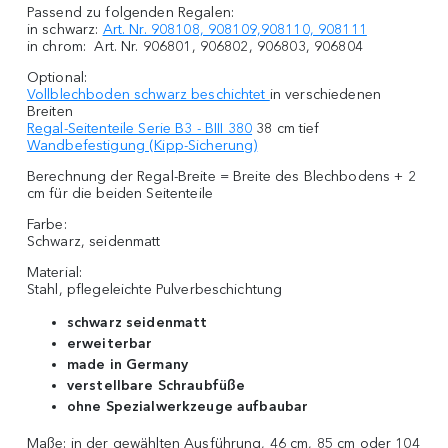
Passend zu folgenden Regalen:
in schwarz:
Art. Nr. 908108, 908109,908110, 908111
in chrom: Art. Nr. 906801, 906802, 906803, 906804
Optional:
Vollblechboden schwarz beschichtet
in verschiedenen
Breiten
Regal-Seitenteile Serie B3 - BIII 380
38 cm tief
Wandbefestigung (Kipp-Sicherung)
Berechnung der Regal-Breite = Breite des Blechbodens + 2
cm für die beiden Seitenteile
Farbe:
Schwarz, seidenmatt
Material:
Stahl, pflegeleichte Pulverbeschichtung
schwarz seidenmatt
erweiterbar
made in Germany
verstellbare Schraubfüße
ohne Spezialwerkzeuge aufbaubar
Maße:
in der gewählten Ausführung, 46 cm, 85 cm oder 104