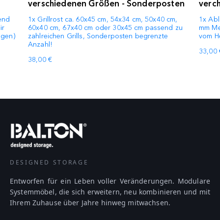
verschiedenen Größen - Sonderposten
verc
end
1x Grillrost ca. 60x45 cm, 54x34 cm, 50x40 cm,
1x Abl
ir
60x40 cm, 67x40 cm oder 30x45 cm passend zu
mm Met
ngen)
zahlreichen Grills, Sonderposten begrenzte
vom He
Anzahl!
33,00 
38,00 €
DESIGNED STORAGE
Entworfen für ein Leben voller Veränderungen. Modulare
Systemmöbel, die sich erweitern, neu kombinieren und mit
Ihrem Zuhause über Jahre hinweg mitwachsen.