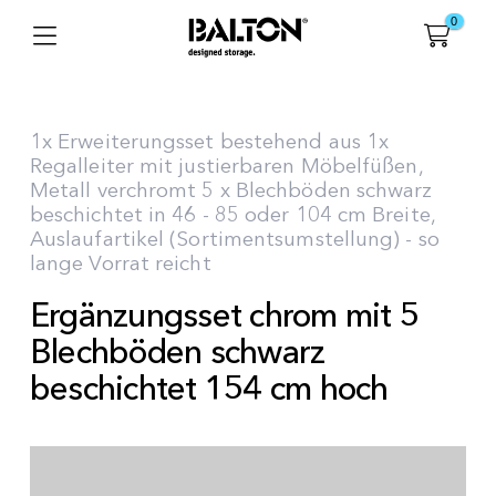
0
1x Erweiterungsset bestehend aus 1x
Regalleiter mit justierbaren Möbelfüßen,
Metall verchromt 5 x Blechböden schwarz
beschichtet in 46 - 85 oder 104 cm Breite,
Auslaufartikel (Sortimentsumstellung) - so
lange Vorrat reicht
Ergänzungsset chrom mit 5
Blechböden schwarz
beschichtet 154 cm hoch