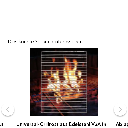
Dies könnte Sie auch interessieren
ür
Universal-Grillrost aus Edelstahl V2A in
Abla