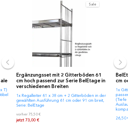
Sale
Ergänzungsset mit 2 Gitterböden 61
BelEt
ale
cm hoch passend zur Serie BelEtage in
cm od
verschiedenen Breiten
x T)
1x Git
tibel
passen
1x Regalleiter 61 x 38 cm + 2 Gitterböden in der
(Tiefe
gewählten Ausführung 61 cm oder 91 cm breit,
Auslau
Serie: BelEtage
kompat
vorher
75,50 €
26,50 
jetzt
73,00 €