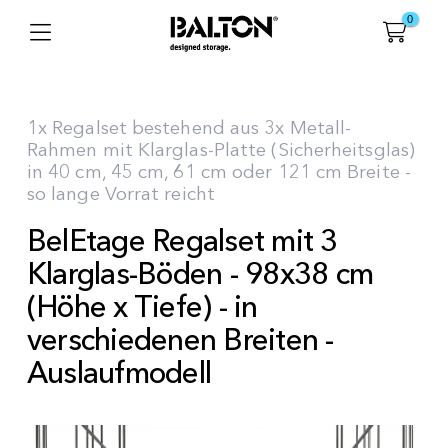
0
1x Regalset bestehend aus 3x Metall-
Rahmen mit Klarglas-Platte (Sicherheitsglas)
in 40 cm, 45 cm, 61 cm oder 121 cm Breite -
so lange Vorrat reicht
BelEtage Regalset mit 3
Klarglas-Böden - 98x38 cm
(Höhe x Tiefe) - in
verschiedenen Breiten -
Auslaufmodell