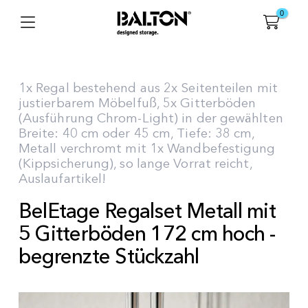
0
1x Regal bestehend aus 2x Seitenteilen mit
justierbarem Möbelfuß, 5x Gitterböden
(Ausführung Chrom-Light) in der gewählten
Breite: 40 cm oder 45 cm, Tiefe: 38 cm,
Metall verchromt mit 1x Wandbefestigung
(Kippsicherung), so lange Vorrat reicht,
Auslaufartikel!
BelEtage Regalset Metall mit
5 Gitterböden 172 cm hoch -
begrenzte Stückzahl