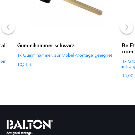
all
Gummihammer schwarz
BelE
oder 
1x Gummihammer, zur Möbel-Montage geeignet
hrom
1x Git
10,50 €
mit an
15,00 