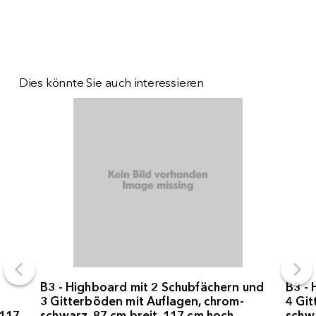
Dies könnte Sie auch interessieren
B3 - Highboard mit 2 Schubfächern und
B3 - 
3 Gitterböden mit Auflagen, chrom-
4 Git
 117
schwarz, 87 cm breit, 117 cm hoch
schwa