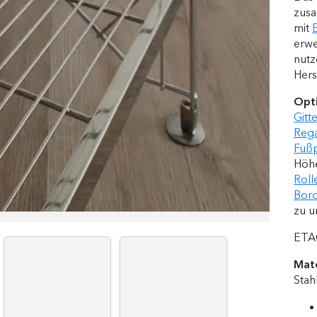
zusa
. 546-1892-08 - Tiefe 2
Nr. 546-1892-08 - B248
ielfoto
mit
erwe
nutz
Hers
Opti
Gitt
Rega
Fußp
Höhe
Roll
Bord
zu u
ETAG
Mate
Stah