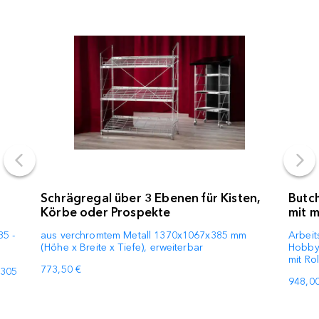
Schrägregal über 3 Ebenen für Kisten,
Butch
Körbe oder Prospekte
mit m
35 -
aus verchromtem Metall 1370x1067x385 mm
Arbeit
(Höhe x Breite x Tiefe), erweiterbar
Hobby-
mit Rol
773,50 €
 305
948,00