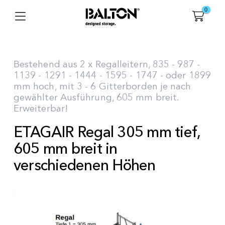
0
Bestehend aus 2 x Regalleitern, 835 - 987 -
1139 - 1291 - 1444 - 1595 - 1747 - oder 1899
mm hoch, mit 3 - 6 Gitterborden je nach
gewählter Ausführung, 605 mm breit.
Erweiterbar!
ETAGAIR Regal 305 mm tief,
605 mm breit in
verschiedenen Höhen