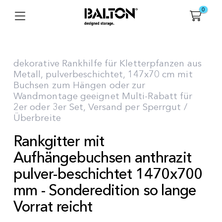
0
dekorative Rankhilfe für Kletterpfanzen aus
Metall, pulverbeschichtet, 147x70 cm mit
Buchsen zum Hängen oder zur
Wandmontage geeignet Multi-Rabatt für
2er oder 3er Set, Versand per Sperrgut /
Überbreite
Rankgitter mit
Aufhängebuchsen anthrazit
pulver-beschichtet 1470x700
mm - Sonderedition so lange
Vorrat reicht