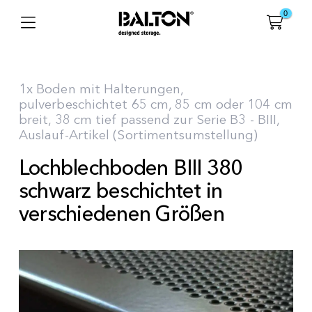
0
1x Boden mit Halterungen,
pulverbeschichtet 65 cm, 85 cm oder 104 cm
breit, 38 cm tief passend zur Serie B3 - BIII,
Auslauf-Artikel (Sortimentsumstellung)
Lochblechboden BIII 380
schwarz beschichtet in
verschiedenen Größen