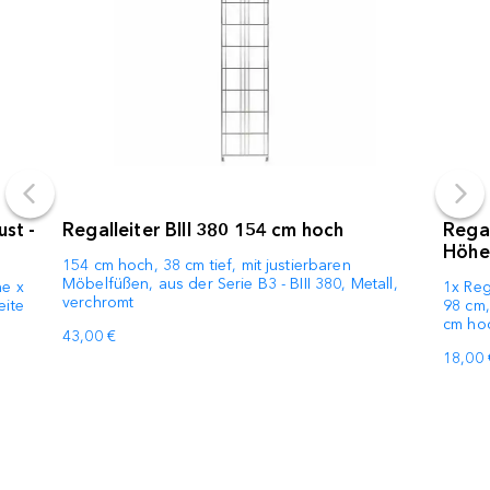
st -
Regalleiter BIII 380 154 cm hoch
Regal
Höhe
154 cm hoch, 38 cm tief, mit justierbaren
Möbelfüßen, aus der Serie B3 - BIII 380, Metall,
he x
1x Reg
verchromt
eite
98 cm,
cm hoc
43,00 €
18,00 