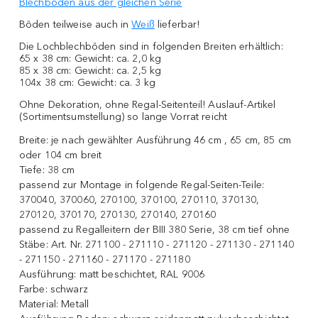
Blechboden aus der gleichen Serie
Böden teilweise auch in
Weiß
lieferbar!
Die Lochblechböden sind in folgenden Breiten erhältlich:
65 x 38 cm: Gewicht: ca. 2,0 kg
85 x 38 cm: Gewicht: ca. 2,5 kg
104x 38 cm: Gewicht: ca. 3 kg
Ohne Dekoration, ohne Regal-Seitenteil! Auslauf-Artikel
(Sortimentsumstellung) so lange Vorrat reicht
Breite:
je nach gewählter Ausführung 46 cm , 65 cm, 85 cm
oder 104 cm breit
Tiefe:
38 cm
passend zur Montage in folgende Regal-Seiten-Teile:
370040, 370060, 270100, 370100, 270110, 370130,
270120, 370170, 270130, 270140, 270160
passend zu Regalleitern der BIII 380 Serie, 38 cm tief ohne
Stäbe:
Art. Nr. 271100 - 271110 - 271120 - 271130 - 271140
- 271150 - 271160 - 271170 - 271180
Ausführung:
matt beschichtet, RAL 9006
Farbe:
schwarz
Material:
Metall