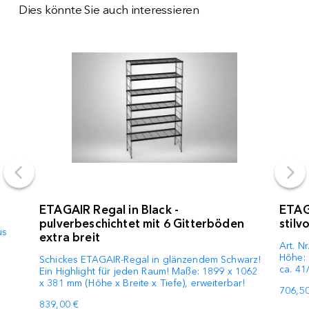
Dies könnte Sie auch interessieren
ETAGAIR Regal in Black -
ETAG
pulverbeschichtet mit 6 Gitterböden
stil
us
extra breit
Art. N
Höhe: 
Schickes ETAGAIR-Regal in glänzendem Schwarz!
ca. 41
Ein Highlight für jeden Raum! Maße: 1899 x 1062
x 381 mm (Höhe x Breite x Tiefe), erweiterbar!
706,50
839,00 €