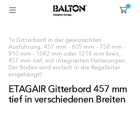
0
1x Gitterbord in der gewünschten
Ausführung: 457 mm - 605 mm - 758 mm -
910 mm - 1062 mm oder 1214 mm breit,
457 mm tief, mit integrierten Halterungen.
Der Boden wird einfach in die Regalleiter
eingehängt!
ETAGAIR Gitterbord 457 mm
tief in verschiedenen Breiten