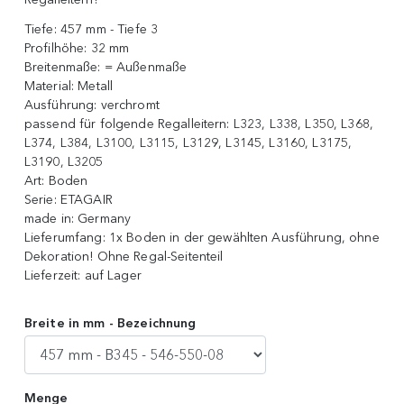
Tiefe:
457 mm - Tiefe 3
Profilhöhe:
32 mm
Breitenmaße:
= Außenmaße
Material:
Metall
Ausführung:
verchromt
passend für folgende Regalleitern:
L323, L338, L350, L368,
L374, L384, L3100, L3115, L3129, L3145, L3160, L3175,
L3190, L3205
Art:
Boden
Serie:
ETAGAIR
made in:
Germany
Lieferumfang:
1x Boden in der gewählten Ausführung, ohne
Dekoration! Ohne Regal-Seitenteil
Lieferzeit:
auf Lager
Breite in mm - Bezeichnung
Menge