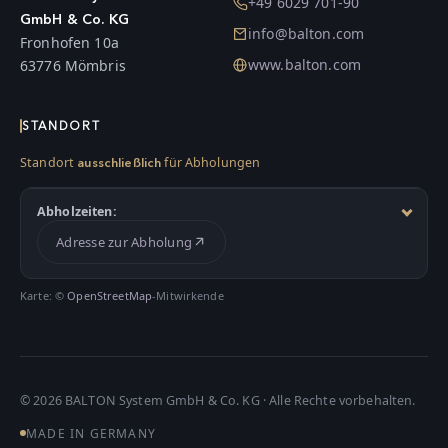
+49 6029 701-90
GmbH & Co. KG
info@balton.com
Fronhofen 10a
www.balton.com
63776 Mömbris
STANDORT
Standort
für Abholungen
ausschließlich
Abholzeiten:
Adresse zur Abholung
Karte: ©
OpenStreetMap
-Mitwirkende
©
2026
BALTON System GmbH & Co. KG · Alle Rechte vorbehalten.
MADE IN GERMANY