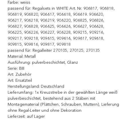
Farbe:
weiss
passend für:
Regalsets in WHITE Art. Nr. 906817, 906818,
906819, 906820, 906617, 906618, 906619. 906620,
906217, 906218, 906219, 906220, 906825, 906826,
906827, 906828, 906625, 906626, 906627, 906628,
906225, 906226, 906227, 906228, 909215, 909216,
909217, 909218, 909615, 909616, 909617, 909618,
909815, 909816, 909817, 909818
passend für:
Regalleiter 270105, 270125, 270135
Material:
Metall
Ausführung:
pulverbeschichtet, Glanz
Serie:
BIII
Art:
Zubehör
Art:
Ersatzteil
Herstellungsland:
Deutschland
Lieferumfang:
1x Kreuzstrebe in der gewählten Länge weiß
pulverbeschichtet, bestehend aus 2 Stäben mit
Montagematerial (Plättchen, Schrauben, Muttern), Lieferung
ohne Regal-Leiter und ohne Dekoration
Lieferzeit:
auf Lager