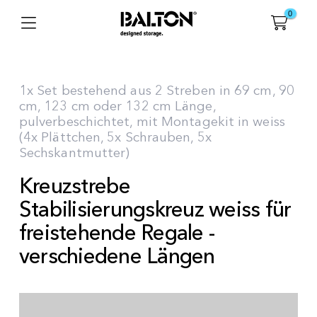
0
1x Set bestehend aus 2 Streben in 69 cm, 90
cm, 123 cm oder 132 cm Länge,
pulverbeschichtet, mit Montagekit in weiss
(4x Plättchen, 5x Schrauben, 5x
Sechskantmutter)
Kreuzstrebe
Stabilisierungskreuz weiss für
freistehende Regale -
verschiedene Längen