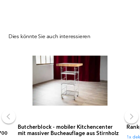
Dies könnte Sie auch interessieren
Butcherblock - mobiler Kitchencenter
Rankg
700
mit massiver Bucheauflage aus Stirnholz
1x dek
t