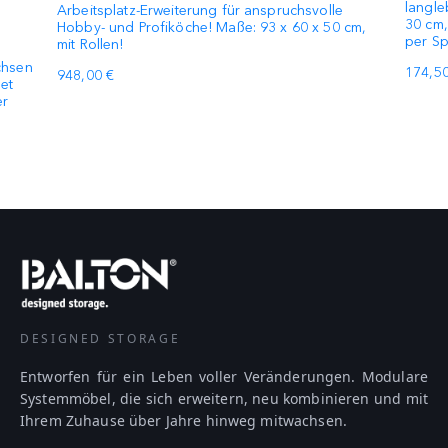
langle
Arbeitsplatz-Erweiterung für anspruchsvolle
30 cm,
Hobby- und Profiköche! Maße: 93 x 60 x 50 cm,
per Sp
mit Rollen!
chsen
174,50
948,00 €
et
er
DESIGNED STORAGE
Entworfen für ein Leben voller Veränderungen. Modulare
Systemmöbel, die sich erweitern, neu kombinieren und mit
Ihrem Zuhause über Jahre hinweg mitwachsen.