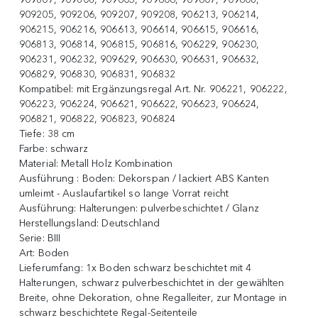
909205, 909206, 909207, 909208, 906213, 906214,
906215, 906216, 906613, 906614, 906615, 906616,
906813, 906814, 906815, 906816, 906229, 906230,
906231, 906232, 909629, 906630, 906631, 906632,
906829, 906830, 906831, 906832
Kompatibel:
mit Ergänzungsregal Art. Nr. 906221, 906222,
906223, 906224, 906621, 906622, 906623, 906624,
906821, 906822, 906823, 906824
Tiefe:
38 cm
Farbe:
schwarz
Material:
Metall Holz Kombination
Ausführung :
Boden: Dekorspan / lackiert ABS Kanten
umleimt - Auslaufartikel so lange Vorrat reicht
Ausführung:
Halterungen: pulverbeschichtet / Glanz
Herstellungsland:
Deutschland
Serie:
BIII
Art:
Boden
Lieferumfang:
1x Boden schwarz beschichtet mit 4
Halterungen, schwarz pulverbeschichtet in der gewählten
Breite, ohne Dekoration, ohne Regalleiter, zur Montage in
schwarz beschichtete Regal-Seitenteile