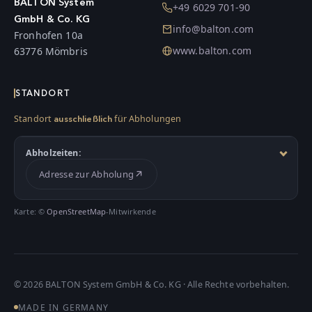
BALTON System
+49 6029 701-90
GmbH & Co. KG
info@balton.com
Fronhofen 10a
www.balton.com
63776 Mömbris
STANDORT
Standort
für Abholungen
ausschließlich
Abholzeiten:
Adresse zur Abholung
Karte: ©
OpenStreetMap
-Mitwirkende
©
2026
BALTON System GmbH & Co. KG · Alle Rechte vorbehalten.
MADE IN GERMANY