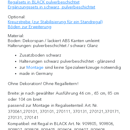
Regalsets in BLACK pulverbeschichtet
Ergänzungssets in schwarz, pulverbeschichtet
Optional:
Kreuzstrebe (zur Stabilisierung für ein Standregal)
Böden zur Erweiterung
Material:
Boden: Dekorspan / lackiert ABS Kanten umleimt
Halterungen: pulverbeschichtet / schwarz Glanz
Zusatzboden schwarz
Halterungen schwarz pulverbeschichtet - glänzend
zur
Montage
sind keine Spezialwerkzeuge notwendig
made in Germany
Ohne Dekoration! Ohne Regalleitern!
Breite:
je nach gewählter Ausführung 46 cm , 65 cm, 85 cm
oder 104 cm breit
passend zur Montage in Regalseitenteil:
Art. Nr.
370061,270101, 370101, 270111, 370131, 270121,370171,
270131, 270141
Kompatibel:
mit Regal in BLACK Art. Nr. 909805, 909806,
909807, 909808, 909605, 909606, 909607, 909608,