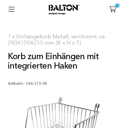
0
1 x Einhängekorb Metall, verchromt, ca
290X150X250 mm (B x H x T)
Korb zum Einhängen mit
integrierten Haken
Artikelnr.:
546-310-08