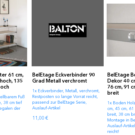
ter 61 cm,
BelEtage Eckverbinder 90
BelEtage B
 hoch, 135
Grad Metall verchromt
Dekor 40 cm
hoch
76 cm, 91 
1x Eckverbinder, Metall, verchromt,
breit
Restposten so lange Vorrat reicht,
stellbarem Fuß
passend zur BelEtage Serie,
, 38 cm tief
1x Boden Hol
Auslauf-Artikel
Regalen der
cm, 45 cm, 61
breit, 38 cm br
11,00 €
Montage in Be
Auslauf-Artike
reicht!