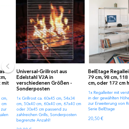
as
Universal-Grillrost aus
BelEtage Regallei
cm,
Edelstahl V2A in
79 cm, 98 cm, 118
 mit
verschiedenen Größen -
cm, oder 172 cm 
Sonderposten
1x Regalleiter mit ver
in der gewählten Höhe
 cm,
1x Grillrost ca. 60x45 cm, 54x34
zur Erweiterung von 
1 cm
cm, 50x40 cm, 60x40 cm, 67x40 cm
Serie BelEtage
 zur
oder 30x45 cm passend zu
galen
zahlreichen Grills, Sonderposten
20,50 €
begrenzte Anzahl!