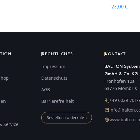
23,00 €
ATION
RECHTLICHES
KONTAKT
Impressum
BALTON System
GmbH & Co. KG
Shop
Datenschutz
Fronhofen 10a
63776 Mömbris
AGB
+49 6029 701-
ben
Barrierefreiheit
info@balton.
Bestellung widerrufen
www.balton.c
& Service