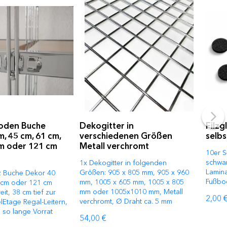
oden Buche
Dekogitter in
Filzg
, 45 cm, 61 cm,
verschiedenen Größen
selb
cm oder 121 cm
Metall verchromt
10er Se
schwar
1x Dekogitter in folgenden
Lamina
Größen: 905 x 805 mm, 905 x 960
z Buche Dekor 40
Fußbo
mm, 1005 x 605 mm, 1005 x 805
 cm oder 121 cm
mm oder 1005x1010 mm, Metall
eit, 38 cm tief zur
2,00 
verchromt, Ø Draht ca. 5 mm
lEtage Regal-Leitern,
l so lange Vorrat
54,00 €