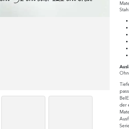
Mate
Stah
Ausl
Ohne
Tief
pass
BelE
der 
Mate
Aus
Seri