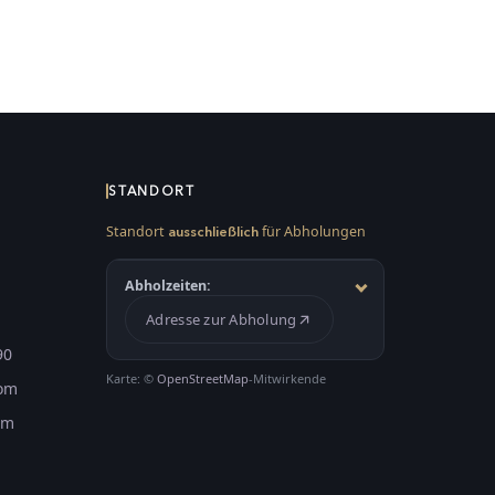
STANDORT
Standort
für Abholungen
ausschließlich
Abholzeiten:
Adresse zur Abholung
90
Karte: ©
OpenStreetMap
-Mitwirkende
com
om