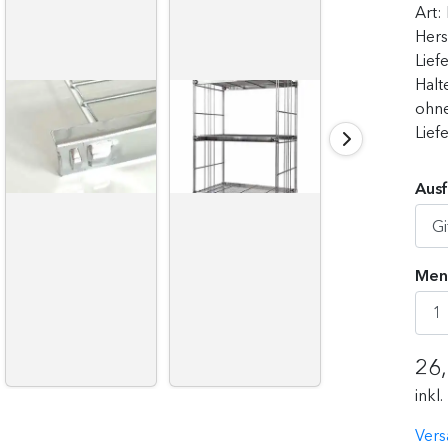
Art:
Hers
Lief
Halt
ohne
Lief
Ausf
Men
26
inkl
Vers