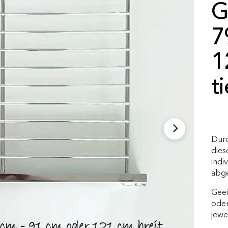
G
7
1
ti
Durc
dies
indi
abg
Geei
ode
jewe