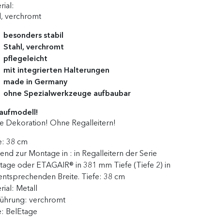
rial:
l, verchromt
besonders stabil
Stahl, verchromt
pflegeleicht
mit integrierten Halterungen
made in Germany
ohne Spezialwerkzeuge aufbaubar
aufmodell!
 Dekoration! Ohne Regalleitern!
e:
38 cm
end zur Montage in :
in Regalleitern der Serie
tage oder ETAGAIR® in 381 mm Tiefe (Tiefe 2) in
entsprechenden Breite. Tiefe: 38 cm
rial:
Metall
führung:
verchromt
e:
BelEtage