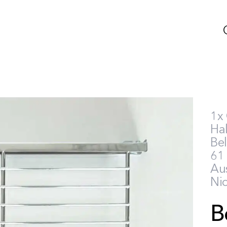
1x 
Hal
Bel
61
Aus
Nic
B