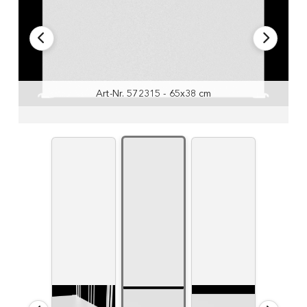
Art-Nr. 572335 - 104x38 cm
Art-Nr. 572335 - 104x38 cm
Art-Nr. 572315 - 65x38 cm
Montagebeispiel