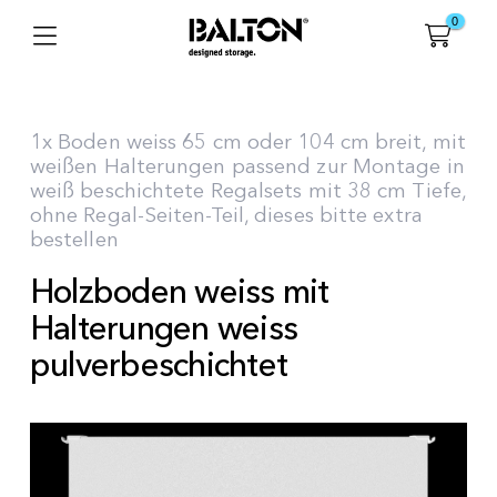
0
1x Boden weiss 65 cm oder 104 cm breit, mit
weißen Halterungen passend zur Montage in
weiß beschichtete Regalsets mit 38 cm Tiefe,
ohne Regal-Seiten-Teil, dieses bitte extra
bestellen
Holzboden weiss mit
Halterungen weiss
pulverbeschichtet