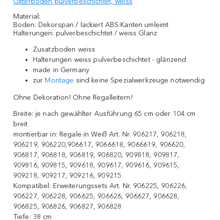
Gitterboden pulverbeschichtet, weiss
Material:
Boden: Dekorspan / lackiert ABS Kanten umleimt
Halterungen: pulverbeschichtet / weiss Glanz
Zusatzboden weiss
Halterungen weiss pulverbeschichtet - glänzend
made in Germany
zur
Montage
sind keine Spezialwerkzeuge notwendig
Ohne Dekoration! Ohne Regalleitern!
Breite:
je nach gewählter Ausführung 65 cm oder 104 cm
breit
montierbar in:
Regale in Weiß Art. Nr. 906217, 906218,
906219, 906220,906617, 9066618, 9066619, 906620,
906817, 906818, 906819, 906820, 909818, 909817,
909816, 909815, 909618, 909617, 909616, 909615,
909218, 909217, 909216, 909215
Kompatibel:
Erweiterungssets Art. Nr. 906225, 906226,
906227, 906228, 906625, 906626, 906627, 906628,
906825, 906826, 906827, 906828
Tiefe:
38 cm