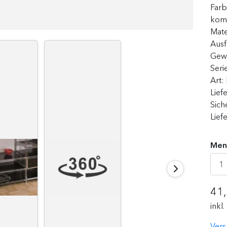
Far
komb
Mate
Aus
Gew
Seri
Art:
Lief
Sich
Lief
Men
41
inkl
Vers