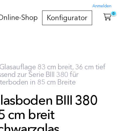
Anmelden
0
Online-Shop
Konfigurator
Glasauflage 83 cm breit, 36 cm tief
send zur Serie BIII 380 für
terboden in 85 cm Breite
lasboden BIII 380
5 cm breit
chwarzglas