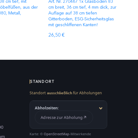
8 cm tief, mit
Art. Nr. 270467 1x Glasboden 83
Möbelfüßen, aus der
cm breit, 36 cm tief, 4 mm dick, zur
380, Metall,
Auflage auf 38 cm tiefen
Gitterboden, ESG-Sicherheitsglas
mit geschliffenen Kanten!
26,50 €
STANDORT
Standort
für Abholungen
ausschließlich
Abholzeiten:
Adresse zur Abholung
90
Karte: ©
OpenStreetMap
-Mitwirkende
com