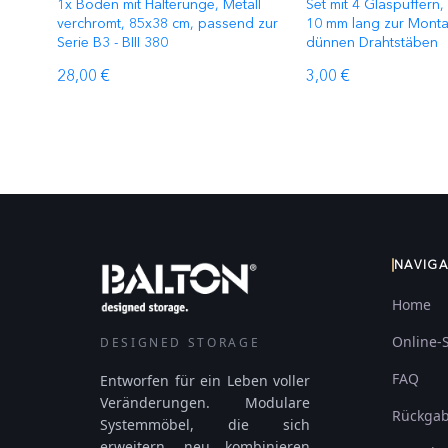
1x Boden mit Halterunge, Metall
Set mit 4 Glaspuffern, 
verchromt, 85x38 cm, passend zur
10 mm lang zur Mont
Serie B3 - BIII 380
dünnen Drahtstäben
28,00 €
3,00 €
NAVIG
Home
Online-
DESIGNED STORAGE
FAQ
Entworfen für ein Leben voller
Veränderungen. Modulare
Rückga
Systemmöbel, die sich
erweitern, neu kombinieren