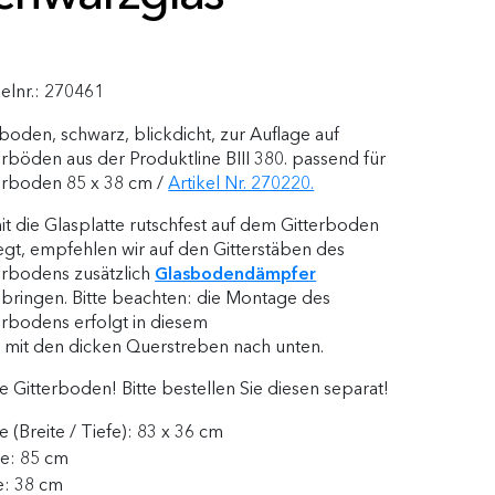
kelnr.:
270461
boden, schwarz, blickdicht, zur Auflage auf
erböden aus der Produktline BIII 380. passend für
erboden 85 x 38 cm /
Artikel Nr. 270220.
t die Glasplatte rutschfest auf dem Gitterboden
iegt, empfehlen wir auf den Gitterstäben des
erbodens zusätzlich
Glasbodendämpfer
bringen. Bitte beachten: die Montage des
erbodens erfolgt in diesem
e mit den dicken Querstreben nach unten.
 Gitterboden! Bitte bestellen Sie diesen separat!
 (Breite / Tiefe):
83 x 36 cm
te:
85 cm
e:
38 cm