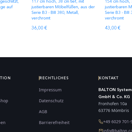
geschlitzt,
117 cm hoch, 38 cm tief, mit
154 cm hoch, 3
age auf
justierbaren Möbelfüßen, aus der
justierbaren 
Serie B3 - BIII 380, Metall,
Serie B3 - BIII 
verchromt
verchromt
36,00 €
43,00 €
ATION
RECHTLICHES
KONTAKT
Impressum
BALTON System
GmbH & Co. KG
Shop
Datenschutz
Fronhofen 10a
63776 Mömbris
AGB
+49 6029 701-
ben
Barrierefreiheit
info@balton.