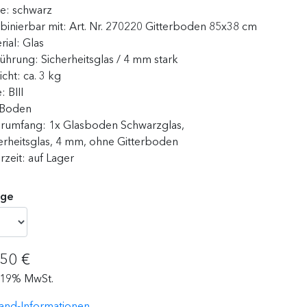
be:
schwarz
inierbar mit:
Art. Nr. 270220 Gitterboden 85x38 cm
rial:
Glas
führung:
Sicherheitsglas / 4 mm stark
icht:
ca. 3 kg
e:
BIII
Boden
erumfang:
1x Glasboden Schwarzglas,
erheitsglas, 4 mm, ohne Gitterboden
erzeit:
auf Lager
ge
,50 €
. 19% MwSt.
and-Informationen