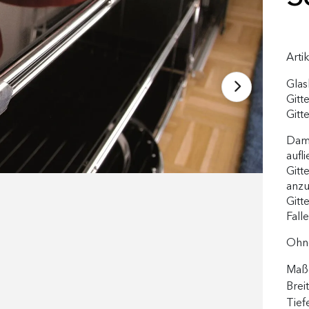
Arti
Glas
Gitt
Gitt
Dami
aufl
Gitt
anzu
Gitt
Fall
Ohne
Maße
Brei
Tief