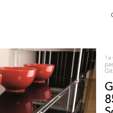
1x 
pas
Git
G
8
S