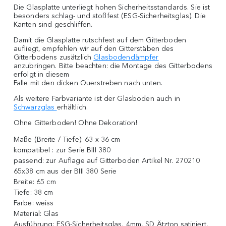
Die Glasplatte unterliegt hohen Sicherheitsstandards. Sie ist
besonders schlag- und stoßfest (ESG-Sicherheitsglas). Die
Kanten sind geschliffen.
Damit die Glasplatte rutschfest auf dem Gitterboden
aufliegt, empfehlen wir auf den Gitterstäben des
Gitterbodens zusätzlich
Glasbodendämpfer
anzubringen. Bitte beachten: die Montage des Gitterbodens
erfolgt in diesem
Falle mit den dicken Querstreben nach unten.
Als weitere Farbvariante ist der Glasboden auch in
Schwarzglas
erhältlich.
Ohne Gitterboden! Ohne Dekoration!
Maße (Breite / Tiefe):
63 x 36 cm
kompatibel :
zur Serie BIII 380
passend:
zur Auflage auf Gitterboden Artikel Nr. 270210
65x38 cm aus der BIII 380 Serie
Breite:
65 cm
Tiefe:
38 cm
Farbe:
weiss
Material:
Glas
Ausführung:
ESG-Sicherheitsglas, 4mm, SD Ätzton satiniert,