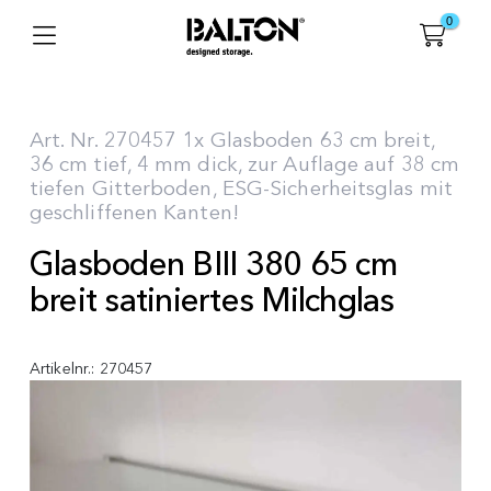
0
Art. Nr. 270457 1x Glasboden 63 cm breit,
36 cm tief, 4 mm dick, zur Auflage auf 38 cm
tiefen Gitterboden, ESG-Sicherheitsglas mit
geschliffenen Kanten!
Glasboden BIII 380 65 cm
breit satiniertes Milchglas
Artikelnr.:
270457