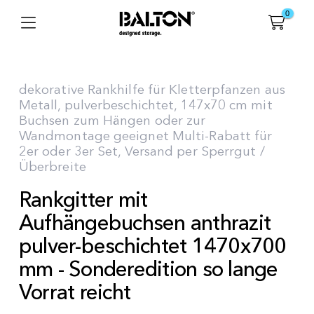
0
dekorative Rankhilfe für Kletterpfanzen aus
Metall, pulverbeschichtet, 147x70 cm mit
Buchsen zum Hängen oder zur
Wandmontage geeignet Multi-Rabatt für
2er oder 3er Set, Versand per Sperrgut /
Überbreite
Rankgitter mit
Aufhängebuchsen anthrazit
pulver-beschichtet 1470x700
mm - Sonderedition so lange
Vorrat reicht