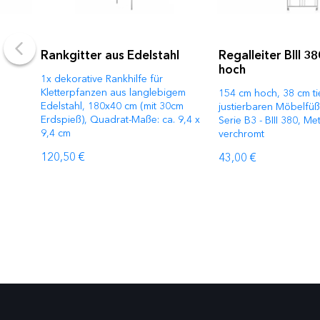
Rankgitter aus Edelstahl
Regalleiter BIII 3
hoch
1x dekorative Rankhilfe für
Kletterpfanzen aus langlebigem
154 cm hoch, 38 cm tie
Edelstahl, 180x40 cm (mit 30cm
justierbaren Möbelfüß
Erdspieß), Quadrat-Maße: ca. 9,4 x
Serie B3 - BIII 380, Met
9,4 cm
verchromt
120,50 €
43,00 €