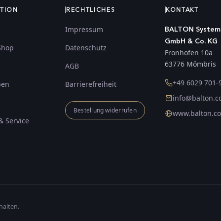
ATION
RECHTLICHES
KONTAKT
Impressum
BALTON System
GmbH & Co. KG
Shop
Datenschutz
Fronhofen 10a
63776 Mömbris
AGB
+49 6029 701-
ben
Barrierefreiheit
info@balton.
Bestellung widerrufen
www.balton.c
& Service
halten.