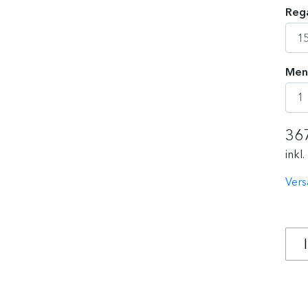
Rega
Men
36
inkl
Vers