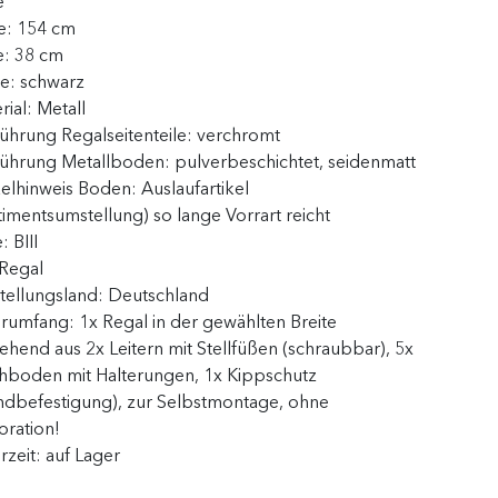
e
e:
154 cm
e:
38 cm
be:
schwarz
rial:
Metall
ührung Regalseitenteile:
verchromt
führung Metallboden:
pulverbeschichtet, seidenmatt
kelhinweis Boden:
Auslaufartikel
timentsumstellung) so lange Vorrart reicht
e:
BIII
Regal
tellungsland:
Deutschland
erumfang:
1x Regal in der gewählten Breite
ehend aus 2x Leitern mit Stellfüßen (schraubbar), 5x
hboden mit Halterungen, 1x Kippschutz
dbefestigung), zur Selbstmontage, ohne
ration!
erzeit:
auf Lager