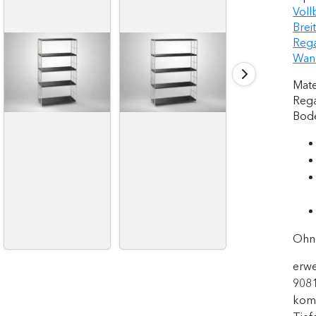
Voll
Brei
Rega
Wand
Mate
Rega
Bode
Ohne
erwe
9081
kom