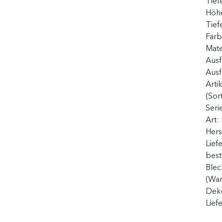
Tief
Höh
Tief
Far
Mate
Ausf
Aus
Arti
(Sor
Seri
Art:
Hers
Lief
best
Blec
(Wan
Deko
Lief