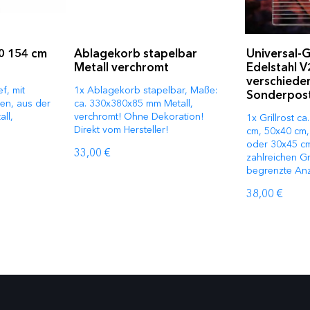
80 154 cm
Ablagekorb stapelbar
Universal-Gr
Metall verchromt
Edelstahl V
verschiede
f, mit
1x Ablagekorb stapelbar, Maße:
Sonderpos
en, aus der
ca. 330x380x85 mm Metall,
all,
verchromt! Ohne Dekoration!
1x Grillrost c
Direkt vom Hersteller!
cm, 50x40 cm,
oder 30x45 c
33,00 €
zahlreichen Gr
begrenzte Anz
38,00 €