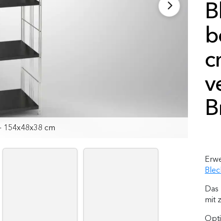
B
b
c
v
B
 - 154x106x38 cm
 - 154x87x38 cm
 - 154x64x38 cm
 - 154x48x38 cm
Erwe
Ble
Das 
mit 
Opti