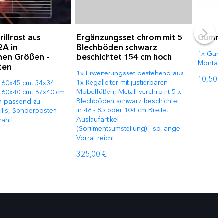
illrost aus
Ergänzungsset chrom mit 5
Gumm
2A in
Blechböden schwarz
1x Gu
nen Größen -
beschichtet 154 cm hoch
Monta
ten
1x Erweiterungsset bestehend aus
10,50
1x Regalleiter mit justierbaren
a. 60x45 cm, 54x34
Möbelfüßen, Metall verchromt 5 x
 60x40 cm, 67x40 cm
Blechböden schwarz beschichtet
m passend zu
in 46 - 85 oder 104 cm Breite,
ills, Sonderposten
Auslaufartikel
ahl!
(Sortimentsumstellung) - so lange
Vorrat reicht
325,00 €