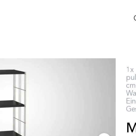
1x 
pul
cm 
Wa
Ei
Ge
M