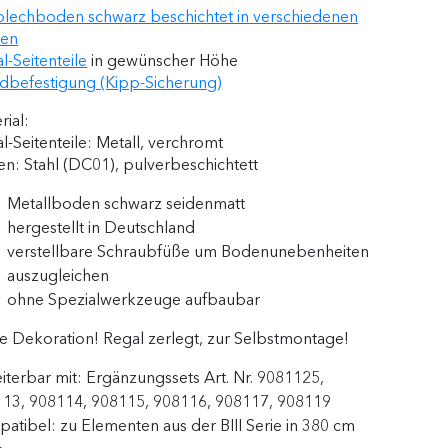
blechboden schwarz beschichtet in verschiedenen
ten
l-Seitenteile
in gewünscher Höhe
befestigung (Kipp-Sicherung)
rial:
l-Seitenteile: Metall, verchromt
n: Stahl (DC01), pulverbeschichtett
Metallboden schwarz seidenmatt
hergestellt in Deutschland
verstellbare Schraubfüße um Bodenunebenheiten
auszugleichen
ohne Spezialwerkzeuge aufbaubar
 Dekoration! Regal zerlegt, zur Selbstmontage!
iterbar mit:
Ergänzungssets Art. Nr. 9081125,
13, 908114, 908115, 908116, 908117, 908119
patibel:
zu Elementen aus der BIII Serie in 380 cm