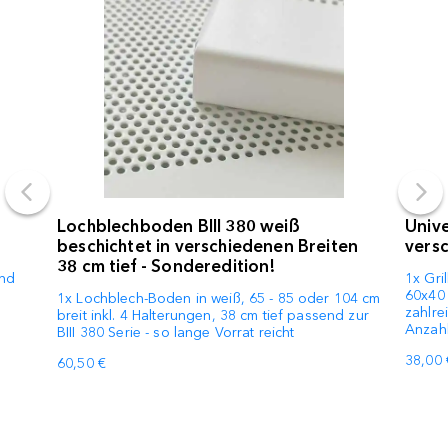
Lochblechboden BIII 380 weiß
Unive
beschichtet in verschiedenen Breiten
vers
38 cm tief - Sonderedition!
end
1x Gri
60x40
1x Lochblech-Boden in weiß, 65 - 85 oder 104 cm
zahlre
breit inkl. 4 Halterungen, 38 cm tief passend zur
Anzahl
BIII 380 Serie - so lange Vorrat reicht
38,00 
60,50 €