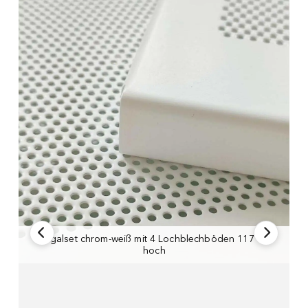
Regalset chrom-weiß mit 4 Lochblechböden 117 cm
Lochblechboden 46x38 cm
hoch
Regalseitenteile aus verchromtem Metall 117 cm hoch