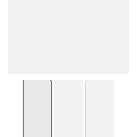
Montagebeispiel mit
schwarz beschichteten
Lochblechböden