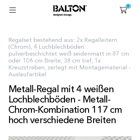
0
Regalset bestehend aus: 2x Regalleitern
(Chrom), 4 Lochblechböden
pulverbeschichtet weiß seidenmatt in 87 cm
oder 106 cm Breite, 38 cm tief, 1x
Kreuzstreben, zerlegt mit Montagematerial -
Auslaufartikel
Metall-Regal mit 4 weißen
Lochblechböden - Metall-
Chrom-Kombination 117 cm
hoch verschiedene Breiten