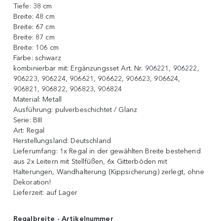
Tiefe:
38 cm
Breite:
48 cm
Breite:
67 cm
Breite:
87 cm
Breite:
106 cm
Farbe:
schwarz
kombinierbar mit:
Ergänzungsset Art. Nr. 906221, 906222,
906223, 906224, 906621, 906622, 906623, 906624,
906821, 906822, 906823, 906824
Material:
Metall
Ausführung:
pulverbeschichtet / Glanz
Serie:
BIII
Art:
Regal
Herstellungsland:
Deutschland
Lieferumfang:
1x Regal in der gewählten Breite bestehend
aus 2x Leitern mit Stellfüßen, 6x Gitterböden mit
Halterungen, Wandhalterung (Kippsicherung) zerlegt, ohne
Dekoration!
Lieferzeit:
auf Lager
Regalbreite - Artikelnummer