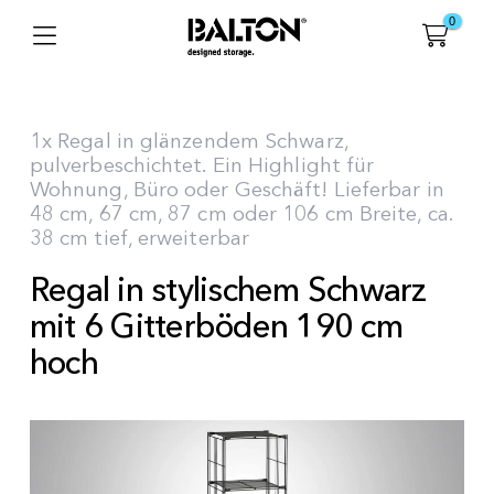
0
1x Regal in glänzendem Schwarz,
pulverbeschichtet. Ein Highlight für
Wohnung, Büro oder Geschäft! Lieferbar in
48 cm, 67 cm, 87 cm oder 106 cm Breite, ca.
38 cm tief, erweiterbar
Regal in stylischem Schwarz
mit 6 Gitterböden 190 cm
hoch