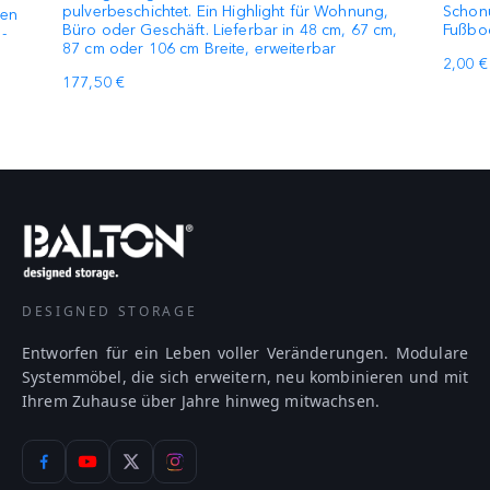
pulverbeschichtet. Ein Highlight für Wohnung,
Schonu
den
Büro oder Geschäft. Lieferbar in 48 cm, 67 cm,
Fußbo
-
87 cm oder 106 cm Breite, erweiterbar
2,00 €
177,50 €
DESIGNED STORAGE
Entworfen für ein Leben voller Veränderungen. Modulare
Systemmöbel, die sich erweitern, neu kombinieren und mit
Ihrem Zuhause über Jahre hinweg mitwachsen.