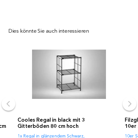
Dies könnte Sie auch interessieren
Cooles Regal in black mit 3
Filzg
 cm
Gitterböden 80 cm hoch
10er
1x Regal in glänzendem Schwarz,
10er S