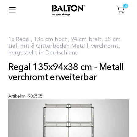
0
1x Regal, 135 cm hoch, 94 cm breit, 38 cm
tief, mit 8 Gitterböden Metall, verchromt,
hergestellt in Deutschland
Regal 135x94x38 cm - Metall
verchromt erweiterbar
Artikelnr.:
906505