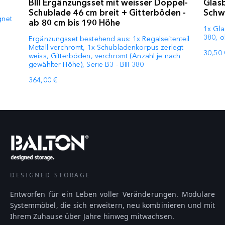
BIII Ergänzungsset mit weisser Doppel-
Glasb
Schublade 46 cm breit + Gitterböden -
Schw
gnet
ab 80 cm bis 190 Höhe
1x Gla
380, o
Ergänzungsset bestehend aus: 1x Regalseitenteil
Metall verchromt, 1x Schubladenkorpus zerlegt
30,50 
weiss, Gitterböden, verchromt (Anzahl je nach
gewählter Höhe), Serie B3 - BIII 380
364,00 €
DESIGNED STORAGE
Entworfen für ein Leben voller Veränderungen. Modulare
Systemmöbel, die sich erweitern, neu kombinieren und mit
Ihrem Zuhause über Jahre hinweg mitwachsen.