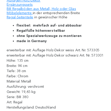
Auflagen Holz-Dekor
Ergänzungssets
BIII Regalböden aus Metall, Holz oder Glas
Möbelelemente
in der entsprechenden Breite
Regal-Seitenteile
in gewünscher Höhe
flexibel: mehrfach auf- und abbaubar
Regalfüße höhenverstellbar
ohne Spezialwerkzeuge zu montieren
made in Germany
erweiterbar mit:
Auflage Holz-Dekor weiss Art. Nr. 573305
erweiterbar mit:
Auflage Holz-Dekor schwarz Art. Nr. 573301
Höhe:
135 cm
Breite:
94 cm
Tiefe:
38 cm
Farbe:
Chrom
Material:
Metall
Ausführung:
verchromt
Gewicht:
19,65 kg
Serie:
BIII 380
Art:
Regal
Herstellungsland:
Deutschland