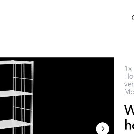
1x 
Hol
ver
Mo
W
h