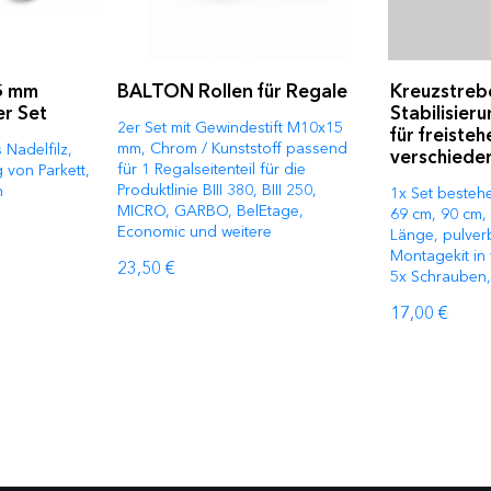
15 mm
BALTON Rollen für Regale
Kreuzstreb
er Set
Stabilisier
2er Set mit Gewindestift M10x15
für freiste
mm, Chrom / Kunststoff passend
s Nadelfilz,
verschiede
für 1 Regalseitenteil für die
 von Parkett,
Produktlinie BIII 380, BIII 250,
n
1x Set besteh
MICRO, GARBO, BelEtage,
69 cm, 90 cm,
Economic und weitere
Länge, pulverb
Montagekit in 
23,50 €
5x Schrauben,
17,00 €