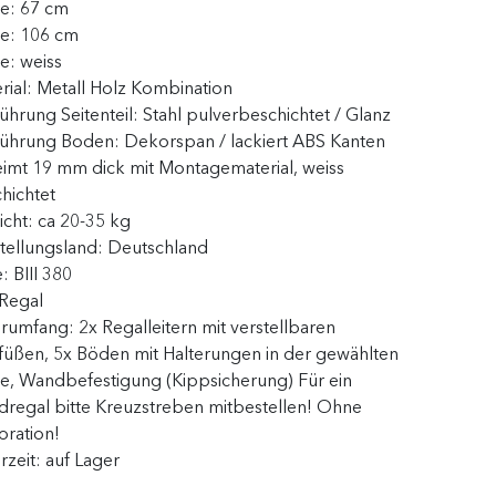
te:
67 cm
te:
106 cm
be:
weiss
rial:
Metall Holz Kombination
ührung Seitenteil:
Stahl pulverbeschichtet / Glanz
führung Boden:
Dekorspan / lackiert ABS Kanten
imt 19 mm dick mit Montagematerial, weiss
hichtet
icht:
ca 20-35 kg
tellungsland:
Deutschland
e:
BIII 380
Regal
erumfang:
2x Regalleitern mit verstellbaren
lfüßen, 5x Böden mit Halterungen in der gewählten
te, Wandbefestigung (Kippsicherung) Für ein
dregal bitte Kreuzstreben mitbestellen! Ohne
ration!
erzeit:
auf Lager