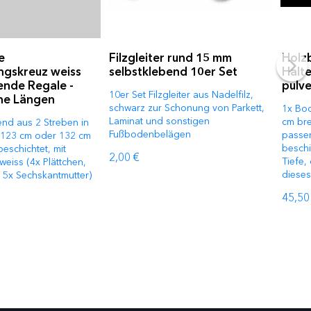
e
Filzgleiter rund 15 mm
Holz
ungskreuz weiss
selbstklebend 10er Set
Halt
hende Regale -
pulv
10er Set Filzgleiter aus Nadelfilz,
ne Längen
schwarz zur Schonung von Parkett,
1x Bo
Laminat und sonstigen
cm bre
end aus 2 Streben in
Fußbodenbelägen
passe
 123 cm oder 132 cm
beschi
eschichtet, mit
2,00 €
Tiefe,
weiss (4x Plättchen,
dieses
 5x Sechskantmutter)
45,50