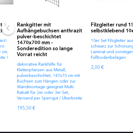
t 5
Rankgitter mit
Filzgleiter rund 
ch
Aufhängebuchsen anthrazit
selbstklebend 10
pulver-beschichtet
arz!
10er Set Filzgleiter au
1470x700 mm -
üro
schwarz zur Schonung
Sonderedition so lange
8 cm,
Laminat und sonstige
Vorrat reicht
te !
Fußbodenbelägen
dekorative Rankhilfe für
2,00 €
Kletterpfanzen aus Metall,
pulverbeschichtet, 147x70 cm mit
Buchsen zum Hängen oder zur
Wandmontage geeignet Multi-
Rabatt für 2er oder 3er Set,
Versand per Sperrgut / Überbreite
195,50 €