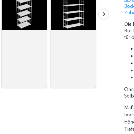
Böde
Zub
Die 
Brei
für 
Ohne
Sel
Maß
hoch
Höh
Tief