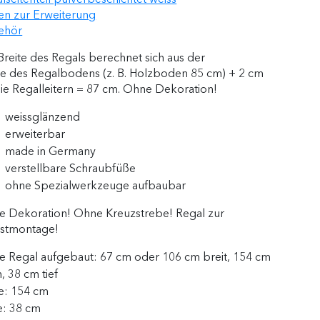
n zur Erweiterung
ehör
Breite des Regals berechnet sich aus der
te des Regalbodens (z. B. Holzboden 85 cm) + 2 cm
die Regalleitern = 87 cm. Ohne Dekoration!
weissglänzend
erweiterbar
made in Germany
verstellbare Schraubfüße
ohne Spezialwerkzeuge aufbaubar
 Dekoration! Ohne Kreuzstrebe! Regal zur
bstmontage!
e Regal aufgebaut:
67 cm oder 106 cm breit, 154 cm
, 38 cm tief
e:
154 cm
e:
38 cm