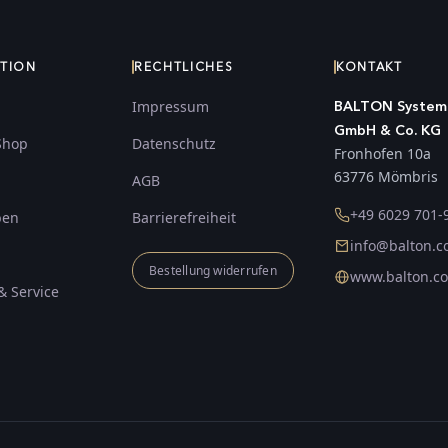
ATION
RECHTLICHES
KONTAKT
Impressum
BALTON System
GmbH & Co. KG
Shop
Datenschutz
Fronhofen 10a
63776 Mömbris
AGB
+49 6029 701-
ben
Barrierefreiheit
info@balton.
Bestellung widerrufen
www.balton.c
& Service