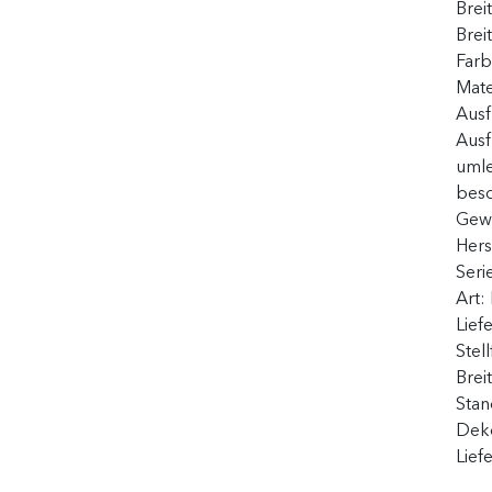
Brei
Brei
Far
Mate
Ausf
Aus
umle
besc
Gew
Hers
Seri
Art:
Lief
Stel
Brei
Stan
Deko
Lief