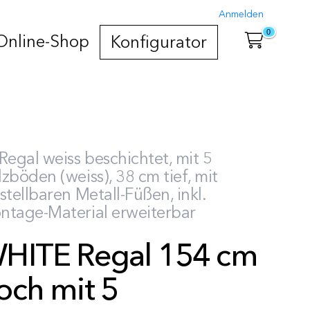
Anmelden
0
Online-Shop
Konfigurator
Regal weiss beschichtet, mit 5
zböden (weiss), 38 cm tief, mit
stellbaren Metall-Füßen, inkl.
ntage-Material erweiterbar
HITE Regal 154 cm
och mit 5