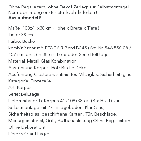
Ohne Regalleitern, ohne Deko! Zerlegt zur Selbstmontage!
Nur noch in begrenzter Stückzahl lieferbar!
Auslaufmodell!
Maße:
108x41x38 cm (Höhe x Breite x Tiefe)
Tiefe:
38 cm
Farbe:
Buche
kombinierbar mit:
ETAGAIR-Bord B345 (Art. Nr. 546-550-08 /
457 mm breit) in 38 cm Tiefe oder Serie BelEtage
Material:
Metall Glas Kombination
Ausführung Korpus:
Holz Buche Dekor
Ausführung Glastüren:
satiniertes Milchglas, Sicherheitsglas
Kategorie:
Einzelteile
Art:
Korpus
Serie:
BelEtage
Lieferumfang:
1x Korpus 41x108x38 cm (B x H x T) zur
Selbstmontage mit 2x Einlageböden: Klar-Glas,
Sicherheitsglas, geschliffene Kanten, Tür, Beschläge,
Montagematerial, Griff, Aufbauanleitung Ohne Regalleitern!
Ohne Dekoration!
Lieferzeit:
auf Lager