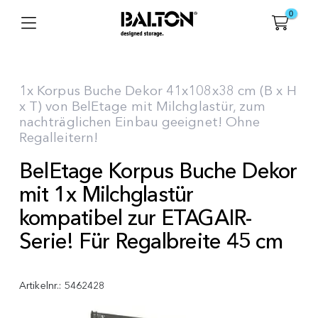
0
1x Korpus Buche Dekor 41x108x38 cm (B x H
x T) von BelEtage mit Milchglastür, zum
nachträglichen Einbau geeignet! Ohne
Regalleitern!
BelEtage Korpus Buche Dekor
mit 1x Milchglastür
kompatibel zur ETAGAIR-
Serie! Für Regalbreite 45 cm
Artikelnr.:
5462428